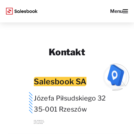
Menu
Kontakt
Salesbook SA
Józefa Piłsudskiego 32
35-001 Rzeszów
KRS: 0000867947
REGON: 364422265
NIP: 5170375196