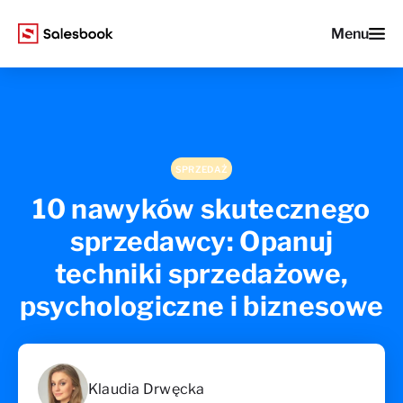
Menu
SPRZEDAŻ
10 nawyków skutecznego
sprzedawcy: Opanuj
techniki sprzedażowe,
psychologiczne i biznesowe
Klaudia Drwęcka