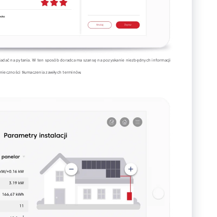
iadać na pytania. W ten sposób doradca ma szansę na pozyskanie niezbędnych informacji
nieczności tłumaczenia zawiłych terminów.