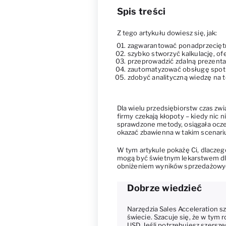
Spis treści
Z tego artykułu dowiesz się, jak:
zagwarantować ponadprzeciętn
szybko stworzyć kalkulację, o
przeprowadzić zdalną prezenta
zautomatyzować obsługę spot
zdobyć analityczną wiedzę na 
Dla wielu przedsiębiorstw czas z
firmy czekają kłopoty – kiedy nic n
sprawdzone metody, osiągała oczeki
okazać zbawienna w takim scenariu
W tym artykule pokażę Ci, dlaczeg
mogą być świetnym lekarstwem dl
obniżeniem wyników sprzedażowyc
Dobrze wiedzieć
Narzędzia
Sales Acceleration
sz
świecie. Szacuje się, że w tym 
USD. Jeśli potrzebujesz szers