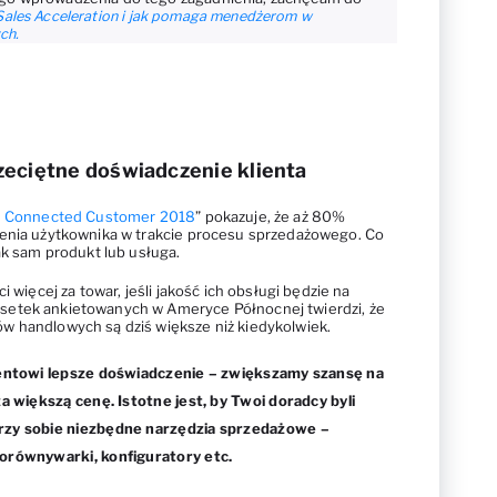
Sales Acceleration i jak pomaga menedżerom w
ch.
zeciętne doświadczenie klienta
he Connected Customer 2018
” pokazuje, że aż 80%
zenia użytkownika w trakcie procesu sprzedażowego. Co
ak sam produkt lub usługa.
i więcej za towar, jeśli jakość ich obsługi będzie na
setek ankietowanych w Ameryce Północnej twierdzi, że
w handlowych są dziś większe niż kiedykolwiek.
lientowi lepsze doświadczenie – zwiększamy szansę na
za większą cenę. Istotne jest, by Twoi doradcy byli
rzy sobie niezbędne narzędzia sprzedażowe –
orównywarki, konfiguratory etc.