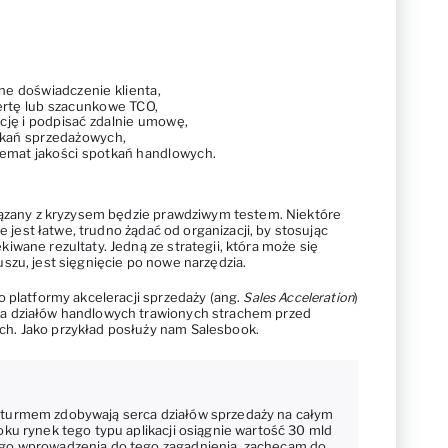
e doświadczenie klienta
,
fertę lub szacunkowe TCO
,
cję i podpisać zdalnie umowę
,
kań sprzedażowych
,
temat jakości spotkań handlowych
.
wiązany z kryzysem będzie prawdziwym testem. Niektóre
ie jest łatwe, trudno żądać od organizacji, by stosując
wane rezultaty. Jedną ze strategii, która może się
szu, jest sięgnięcie po nowe narzędzia.
o platformy akceleracji sprzedaży (ang.
Sales Acceleration
)
a działów handlowych trawionych strachem przed
h. Jako przykład posłuży nam Salesbook.
turmem zdobywają serca działów sprzedaży na całym
roku rynek tego typu aplikacji osiągnie wartość 30 mld
zego wprowadzenia do tego zagadnienia, zachęcam do