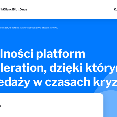
ik
Klienci
Blog
O nas
K
ięki którym obronisz wyniki sprzedaży w czasach kryzysu
lności platform
eration, dzięki któr
edaży w czasach kry
4