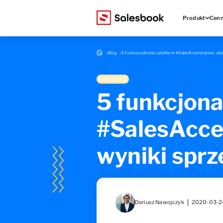
Produkt
Cenn
Blog
5 funkcjonalności platform #SalesAcceleration, dz
SPRZEDAŻ
5 funkcjona
#SalesAccel
wyniki sprz
Dariusz Nawojczyk
2020-03-2