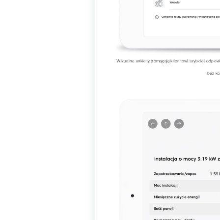
Wizualne ankiety pomagają klientowi szybciej odpow
bez ko