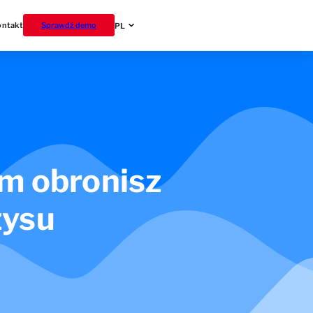
ontakt
Sprawdź demo
PL
ym obronisz
zysu