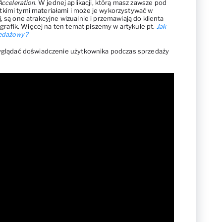
Acceleration
. W jednej aplikacji, którą masz zawsze pod
tkimi tymi materiałami i może je wykorzystywać w
, są one atrakcyjne wizualnie i przemawiają do klienta
fografik. Więcej na ten temat piszemy w artykule pt.
Jak
zedażowy?
 wyglądać doświadczenie użytkownika podczas sprzedaży