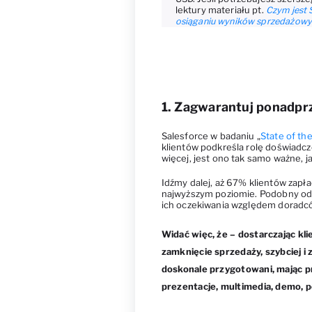
lektury materiału pt.
Czym jest 
osiąganiu wyników sprzedażowy
1. Zagwarantuj ponadpr
Salesforce w badaniu „
State of t
klientów podkreśla rolę doświadc
więcej, jest ono tak samo ważne, j
Idźmy dalej, aż 67% klientów zapłac
najwyższym poziomie. Podobny od
ich oczekiwania względem doradcó
Widać więc, że – dostarczając k
zamknięcie sprzedaży, szybciej i 
doskonale przygotowani, mając p
prezentacje, multimedia, demo, p