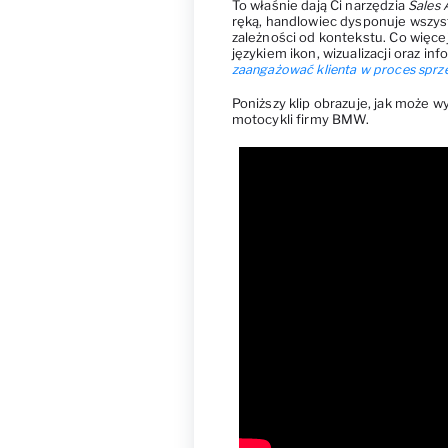
To właśnie dają Ci narzędzia
Sales 
ręką, handlowiec dysponuje wszys
zależności od kontekstu. Co więcej
językiem ikon, wizualizacji oraz in
zaangażować klienta w proces spr
Poniższy klip obrazuje, jak może
motocykli firmy BMW.