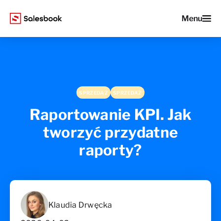
Menu
SPRZEDAŻ
SPRZEDAŻ
Raportowanie KPI. Jak
tworzyć przydatne
raporty?
Klaudia Drwęcka