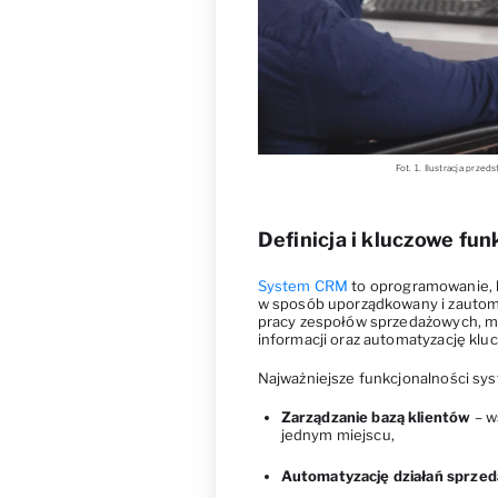
Fot. 1. Ilustracja prz
Definicja i kluczowe f
System CRM
to oprogramowanie, k
w sposób uporządkowany i zautom
pracy zespołów sprzedażowych, mar
informacji oraz automatyzację kl
Najważniejsze funkcjonalności s
Zarządzanie bazą klientów
– w
jednym miejscu,
Automatyzację działań sprze