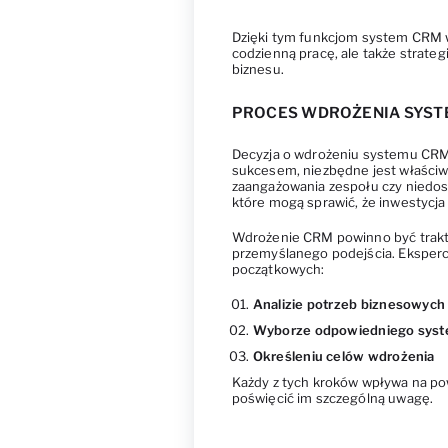
Dzięki tym funkcjom system CRM w 
codzienną pracę, ale także strate
biznesu.
PROCES WDROŻENIA SYSTE
Decyzja o wdrożeniu systemu CRM 
sukcesem, niezbędne jest właściw
zaangażowania zespołu czy niedos
które mogą sprawić, że inwestycja
Wdrożenie CRM powinno być trakto
przemyślanego podejścia. Eksperci
początkowych:
Analizie potrzeb biznesowych
Wyborze odpowiedniego sys
Określeniu celów wdrożenia
Każdy z tych kroków wpływa na po
poświęcić im szczególną uwagę.