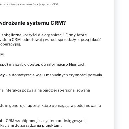
fika przedstawiająca kluczowe funkcje systemu CRM.
i wdrożenie systemu CRM?
bą liczne korzyści dla organizacji. Firmy, które
ystem CRM, odnotowują wzrost sprzedaży, lepszą jakość
 operacyjną.
RM:
spół ma szybki dostęp do informacji o klientach,
acy
– automatyzacja wielu manualnych czynności pozwala
ria interakcji pozwala na bardziej spersonalizowaną
stem generuje raporty, które pomagają w podejmowaniu
i
– CRM współpracuje z systemami księgowymi,
ikacjami do zarządzania projektami.