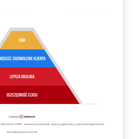
osi wdrożenie CRM – zwiększona sprzedaż, lepsza organizacja, szybsza obsługa klienta,
automatyzacja procesów.