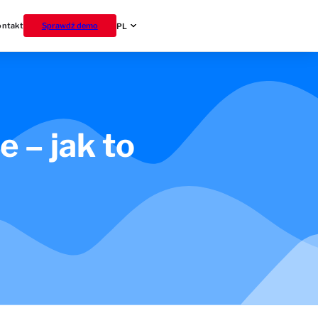
ontakt
Sprawdź demo
PL
 – jak to