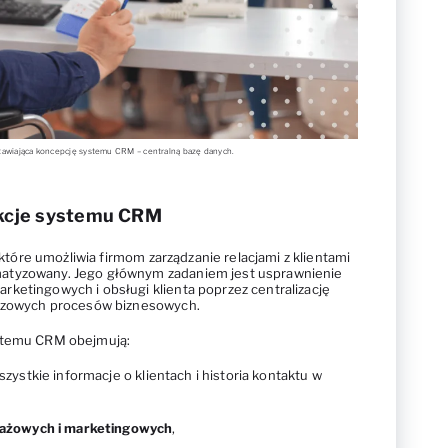
edstawiająca koncepcję systemu CRM – centralną bazę danych.
unkcje systemu CRM
tóre umożliwia firmom zarządzanie relacjami z klientami
atyzowany. Jego głównym zadaniem jest usprawnienie
ketingowych i obsługi klienta poprzez centralizację
uczowych procesów biznesowych.
ystemu CRM obejmują:
szystkie informacje o klientach i historia kontaktu w
dażowych i marketingowych
,