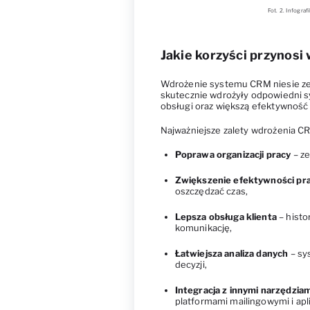
Fot. 2. Infogra
Jakie korzyści przynos
Wdrożenie systemu CRM niesie ze so
skutecznie wdrożyły odpowiedni s
obsługi oraz większą efektywność
Najważniejsze zalety wdrożenia C
Poprawa organizacji pracy
– ze
Zwiększenie efektywności pr
oszczędzać czas,
Lepsza obsługa klienta
– histo
komunikację,
Łatwiejsza analiza danych
– sy
decyzji,
Integracja z innymi narzędziam
platformami mailingowymi i apl