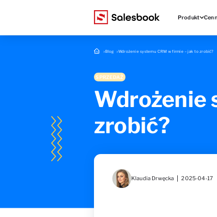
Produkt
Cenn
Blog
Wdrożenie systemu CRM w firmie – jak to zrobić?
SPRZEDAŻ
Wdrożenie s
zrobić?
Klaudia Drwęcka
2025-04-17