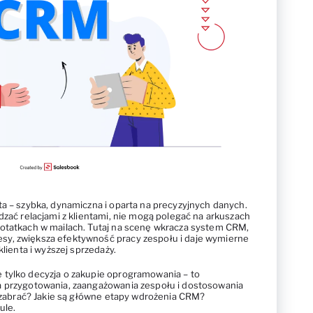
ta – szybka, dynamiczna i oparta na precyzyjnych danych.
dzać relacjami z klientami, nie mogą polegać na arkuszach
notatkach w mailach. Tutaj na scenę wkracza system CRM,
y, zwiększa efektywność pracy zespołu i daje wymierne
klienta i wyższej sprzedaży.
 tylko decyzja o zakupie oprogramowania – to
a przygotowania, zaangażowania zespołu i dostosowania
go zabrać? Jakie są główne etapy wdrożenia CRM?
ule.