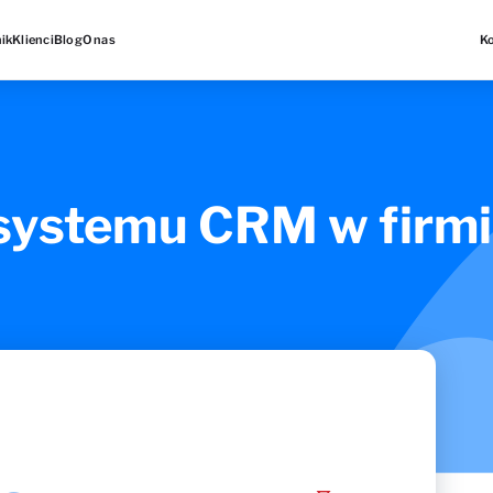
ik
Klienci
Blog
O nas
K
ystemu CRM w firmie