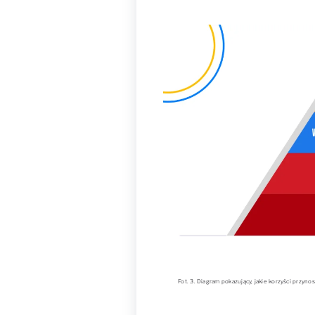
Fot. 3. Diagram pokazujący, jakie korzyści przyn