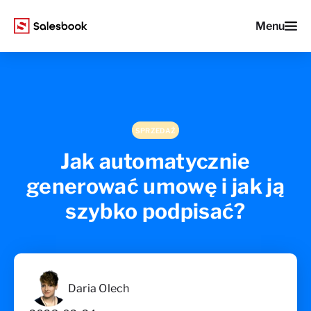
Menu
SPRZEDAŻ
Jak automatycznie
generować umowę i jak ją
szybko podpisać?
Daria Olech