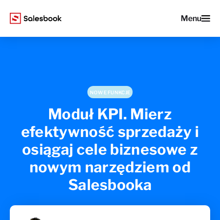
Menu
NOWE FUNKCJE
Moduł KPI. Mierz
efektywność sprzedaży i
osiągaj cele biznesowe z
nowym narzędziem od
Salesbooka