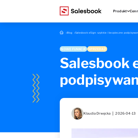
Produkt
Cenn
Blog
Salesbook eSign: szybkie i bezpieczne podpisyw
NOWE FUNKCJE
SPRZEDAŻ
Salesbook e
podpisywa
Klaudia Drwęcka
2026-04-13