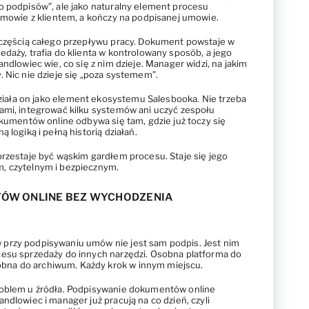
o podpisów”, ale jako naturalny element procesu
ozmowie z klientem, a kończy na podpisanej umowie.
 częścią całego przepływu pracy. Dokument powstaje w
daży, trafia do klienta w kontrolowany sposób, a jego
ndlowiec wie, co się z nim dzieje. Manager widzi, na jakim
. Nic nie dzieje się „poza systemem”.
 działa on jako element ekosystemu Salesbooka. Nie trzeba
ami, integrować kilku systemów ani uczyć zespołu
okumentów online odbywa się tam, gdzie już toczy się
 logiką i pełną historią działań.
przestaje być wąskim gardłem procesu. Staje się jego
, czytelnym i bezpiecznym.
ÓW ONLINE BEZ WYCHODZENIA
przy podpisywaniu umów nie jest sam podpis. Jest nim
cesu sprzedaży do innych narzędzi. Osobna platforma do
na do archiwum. Każdy krok w innym miejscu.
roblem u źródła. Podpisywanie dokumentów online
ndlowiec i manager już pracują na co dzień, czyli