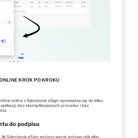
ONLINE KROK PO KROKU
ów online z Salesbook eSign sprowadza się do kilku
 aplikacji, bez skomplikowanych procedur i bez
enta.
tu do podpisu
 W Salesbook eSign możesz wgrać gotowy plik albo