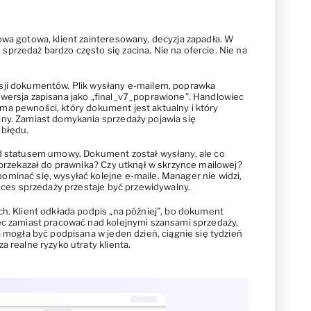
owa gotowa, klient zainteresowany, decyzja zapadła. W
przedaż bardzo często się zacina. Nie na ofercie. Nie na
sji dokumentów. Plik wysłany e-mailem, poprawka
wersja zapisana jako „final_v7_poprawione”. Handlowiec
nie ma pewności, który dokument jest aktualny i który
any. Zamiast domykania sprzedaży pojawia się
 błędu.
ad statusem umowy. Dokument został wysłany, ale co
 przekazał do prawnika? Czy utknął w skrzynce mailowej?
minać się, wysyłać kolejne e-maile. Manager nie widzi,
roces sprzedaży przestaje być przewidywalny.
ch. Klient odkłada podpis „na później”, bo dokument
ec zamiast pracować nad kolejnymi szansami sprzedaży,
a mogła być podpisana w jeden dzień, ciągnie się tydzień
a realne ryzyko utraty klienta.