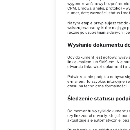
wygenerować nowy bezpośrednio w 
CRM. Umowa, aneks, protokół – wy
numer, datę ważności, status i me
Na tym etapie przypisujesz też d
wskazujesz osoby, które mają go p
ręcznego uzupełniania danych i b
Wysłanie dokumentu do
Gdy dokument jest gotowy, wysyła
link e-mailem lub SMS-em. Nie musi
otwarciu linku widzi dokument i pr
Potwierdzenie podpisu odbywa s
e-mailem. To szybkie, intuicyjne i 
czasu na techniczne formalności.
Śledzenie statusu podp
Od momentu wysyłki dokumentu mas
czy link został otwarty, kto już po
aktualizuje się automatycznie, bez