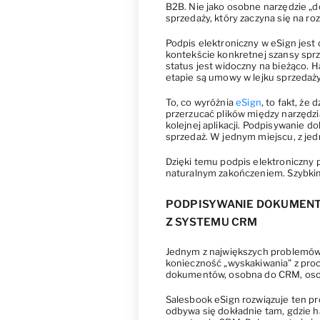
B2B. Nie jako osobne narzędzie „d
sprzedaży, który zaczyna się na r
Podpis elektroniczny w eSign jest
kontekście konkretnej szansy sprze
status jest widoczny na bieżąco. Ha
etapie są umowy w lejku sprzedaży
To, co wyróżnia
eSign
, to fakt, że
przerzucać plików między narzędzi
kolejnej aplikacji. Podpisywanie d
sprzedaż. W jednym miejscu, z jedną
Dzięki temu podpis elektroniczny 
naturalnym zakończeniem. Szybkim
PODPISYWANIE DOKUMENT
Z SYSTEMU CRM
Jednym z największych problemów 
konieczność „wyskakiwania” z pro
dokumentów, osobna do CRM, osob
Salesbook eSign rozwiązuje ten p
odbywa się dokładnie tam, gdzie ha