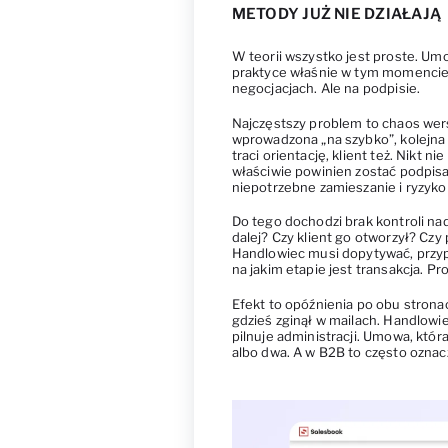
METODY JUŻ NIE DZIAŁAJĄ
W teorii wszystko jest proste. Um
praktyce właśnie w tym momencie s
negocjacjach. Ale na podpisie.
Najczęstszy problem to chaos wer
wprowadzona „na szybko”, kolejna 
traci orientację, klient też. Nikt 
właściwie powinien zostać podpis
niepotrzebne zamieszanie i ryzyko
Do tego dochodzi brak kontroli n
dalej? Czy klient go otworzył? Czy
Handlowiec musi dopytywać, przypo
na jakim etapie jest transakcja. P
Efekt to opóźnienia po obu strona
gdzieś zginął w mailach. Handlowi
pilnuje administracji. Umowa, któr
albo dwa. A w B2B to często oznacz