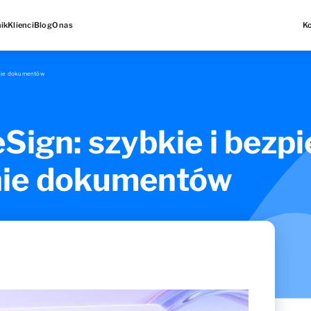
ik
Klienci
Blog
O nas
K
anie dokumentów
Sign: szybkie i bezp
nie dokumentów