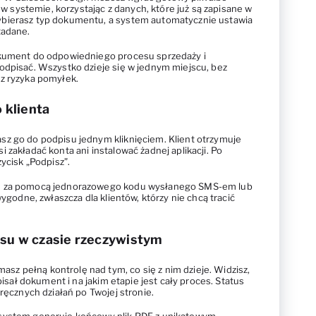
systemie, korzystając z danych, które już są zapisane w
bierasz typ dokumentu, a system automatycznie ustawia
tadane.
okument do odpowiedniego procesu sprzedaży i
odpisać. Wszystko dzieje się w jednym miejscu, bez
ez ryzyka pomyłek.
 klienta
sz go do podpisu jednym kliknięciem. Klient otrzymuje
 zakładać konta ani instalować żadnej aplikacji. Po
zycisk „Podpisz”.
ię za pomocą jednorazowego kodu wysłanego SMS-em lub
wygodne, zwłaszcza dla klientów, którzy nie chcą tracić
isu w czasie rzeczywistym
z pełną kontrolę nad tym, co się z nim dzieje. Widzisz,
dpisał dokument i na jakim etapie jest cały proces. Status
 ręcznych działań po Twojej stronie.