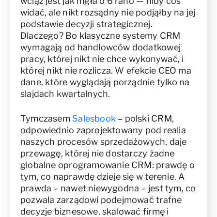
wciąż jest jak mgła o 6 rano — niby coś
widać, ale nikt rozsądny nie podjąłby na jej
podstawie decyzji strategicznej.
Dlaczego? Bo klasyczne systemy CRM
wymagają od handlowców dodatkowej
pracy, której nikt nie chce wykonywać, i
której nikt nie rozlicza. W efekcie CEO ma
dane, które wyglądają porządnie tylko na
slajdach kwartalnych.
Tymczasem
Salesbook
– polski CRM,
odpowiednio zaprojektowany pod realia
naszych procesów sprzedażowych, daje
przewagę, której nie dostarczy żadne
globalne oprogramowanie CRM: prawdę o
tym, co naprawdę dzieje się w terenie. A
prawda – nawet niewygodna – jest tym, co
pozwala zarządowi podejmować trafne
decyzje biznesowe, skalować firmę i