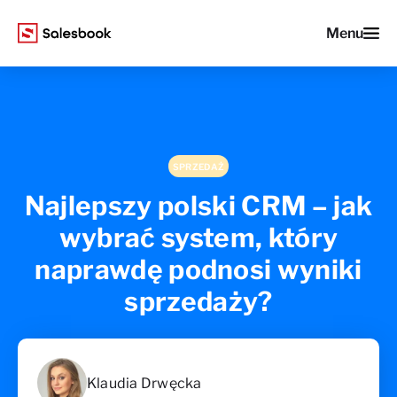
Menu
SPRZEDAŻ
Najlepszy polski CRM – jak
wybrać system, który
naprawdę podnosi wyniki
sprzedaży?
Klaudia Drwęcka